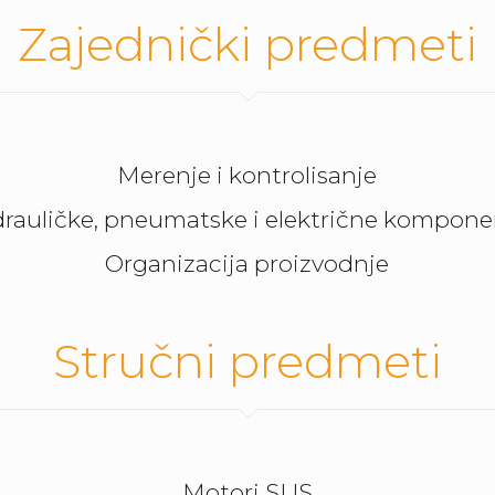
Zajednički predmeti
Merenje i kontrolisanje
rauličke, pneumatske i električne kompon
Organizacija proizvodnje
Stručni predmeti
Motori SUS