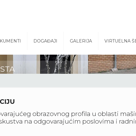
KUMENTI
DOGAĐAJI
GALERIJA
VIRTUELNA Š
ISTA
CIJU
varajućeg obrazovnog profila u oblasti maši
skustva na odgovarajućim poslovima i radn