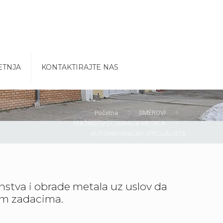
ETNJA
KONTAKTIRAJTE NAS
Početna
SMEROVI
MAŠINSTVO I OBRADA METALA
AUTOMEHANIČAR SPECIJALISTA
nstva i obrade metala uz uslov da
im zadacima.